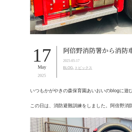
17
阿倍野消防署から消防
2025-05-17
May
BLOG
,
トピックス
2025
いつもかがやきの森保育園あいおいのblogに遊
この日は、消防避難訓練をしました。阿倍野消防