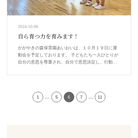
2024-10-06
自ら育つ力を育みます！
かがやきの森保育園あいおいは、１０月１９日に運
動会を予定しております。 子どもたち一人ひとりが
自分の意思を尊重され、自分で意思決定し、行動し
ていく、という「子ども主体」であることを大切
に、子どもたちの力を引き出すことをね […]
…
…
1
5
6
7
11