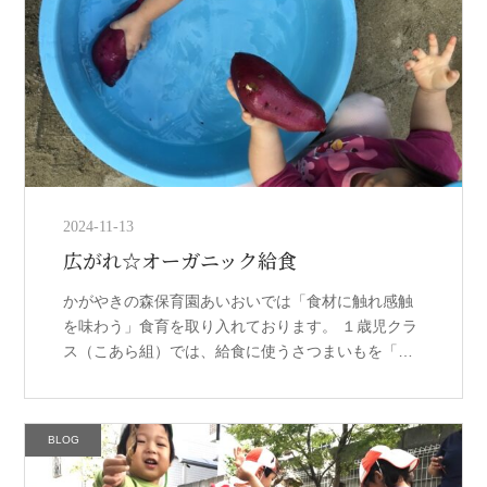
2024-11-13
広がれ☆オーガニック給食
かがやきの森保育園あいおいでは「食材に触れ感触
を味わう」食育を取り入れております。 １歳児クラ
ス（こあら組）では、給食に使うさつまいもを「洗
う」体験を行いました。 じっくりとお芋の表面を観
察したり、匂いを嗅いでみたりと、 […]
BLOG