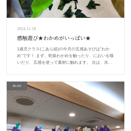
2024-11-18
感触遊び★わかめがいっぱい★
1歳児クラス(こあら組)の今月の五感あそびは”わか
め”です！ まず、乾燥わかめを触ったり、においを嗅
いだり、五感を使って素材に触れます。 次は、水の
中にわかめを入れると…⁈ わぁ‼︎‼︎ わかめがい〜っぱ
い‼︎‼︎ 先生 […]
BLOG